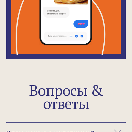
Яндекс Карты
FINCH Хамовники
Москва, Тимура Фрунзе 36/5
+7 915 317-73-74
каждый день
9:00-23:00
Яндекс Карты