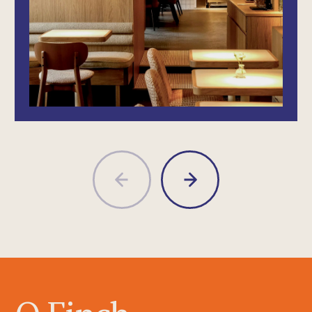
что хотели есть.
Есть классную и вкусную еду, в красивом
месте из красивой посуды, с приятными
людьми и вкусным кофе всех видов
и стран. Потому что хотели, сидя
на веранде, укутать в пледы друзей
и вместе провожать московские закаты
с бокалом в руках, а зимой — просто быть
с бокалом.
Потому что хотели путешествовать
по миру и привозить идеи самых
классных шакшук, бенедиктов, паст
и коктейлей. В Finch в Хамовниках мы
даже построили открытую кухню чтобы
вы тоже видели, как у нас все это так
здорово получается. Так мы придумали
Finch.