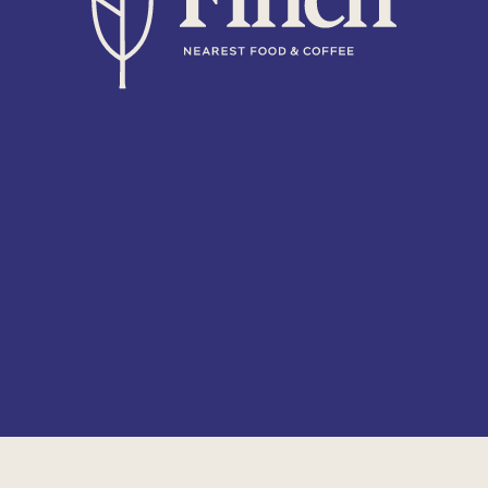
СТОЛ
10000 литров американо
выпивают наши гости за год.
И это только американо, и только
в Finch!