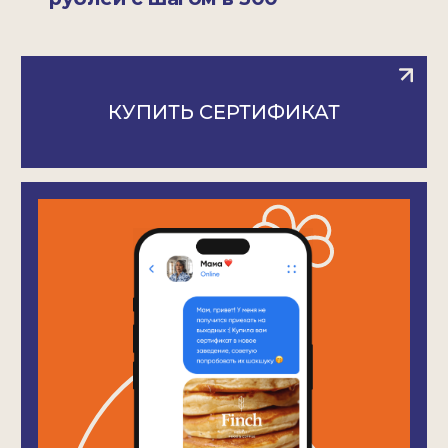
FINCH Газетный
Москва, Газетный переулок 5
+7 980 875-38-18
пн-пт 8:00-21:00
сб-вс 9:00-21:00
Яндекс Карты
FINCH Серпуховская
Москва, Большая Серпуховская 5
+7 925 131-99-94
пн-пт 8:00-22:00
сб-вс 9:00-22:00