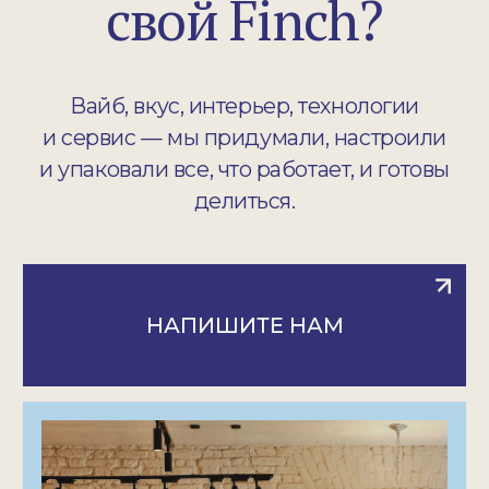
ПОДПИШИСЬ НА EMAIL-
РАССЫЛКУ, ЧТОБЫ БЫТЬ
В КУРСЕ НОВИНОК И АКЦИЙ
МЫ В ЗАПРЕЩЕННОЙ СЕТИ
НАШ КАНАЛ
НАПИСАТЬ В МЕССЕНДЖЕР
+7 925 131-99-94
СЕРПУХОВСКАЯ
+7 915 317-73-74
ХАМОВНИКИ
+7 980 875-38-18
ГАЗЕТНЫЙ
+7 969 514-45-29
ТРУБНАЯ
+7 999 816-98-91
ГРЕБНОЙ КАНАЛ
О НАС
СЕРТИФИКАТЫ