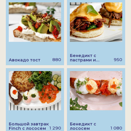
ДОСТАВКА FINCH ГАЗЕТНЫЙ
ДОСТАВКА FINCH ТРУБНАЯ
Бенедикт с
880
950
Авокадо тост
пастрами и
вишней
Большой завтрак
Бенедикт с
1 290
1 080
Finch с лососем
лососем