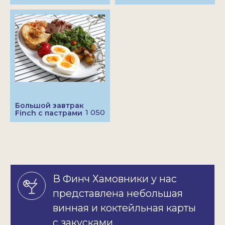
Большой завтрак
Карта Finch
1 050
Finch с пастрами
Накапливать бонусы, расплачиваться ими,
снова накапливать и снова
расплачиваться, и так до бесконечности.
ЗАРЕГИСТРИРОВАТЬСЯ