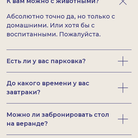
FINCH Трубная
Москва, Большой Сухаревский
переулок 1
+7 969 514-45-29
каждый день
9:00-22:00
Яндекс Карты
FINCH
Гребной канал
Крылатская ул. 2 стр. 31
+7 999 816-98-91
каждый день