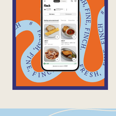
Вопросы &
ответы
К вам можно с животными?
Абсолютно точно да, но только с
домашними. Или хотя бы с