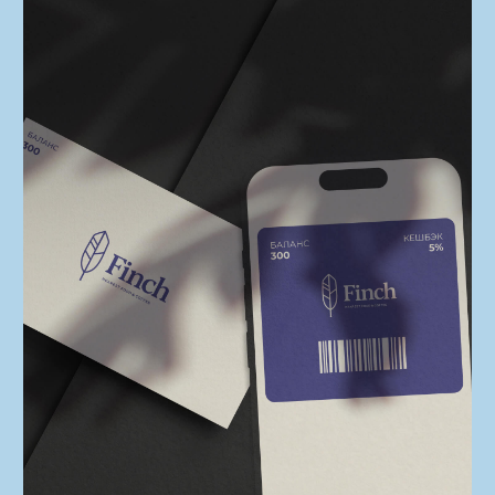
Насколько мини сырники -
мини?
Хочешь
свой Finch?
Вайб, вкус, интерьер, технологии
и сервис — мы придумали, настроили
и упаковали все, что работает, и готовы
делиться.
НАПИШИТЕ НАМ