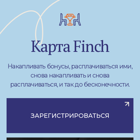
воспитанными. Пожалуйста.
Есть ли у вас парковка?
До какого времени у вас
завтраки?
Можно ли забронировать стол
на веранде?
А можно вас вообще закрыть
под себя?
Какая ситуация по алкоголю?
У вас есть бизнес ланчи?